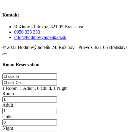
Kontakt
Ružinov - Prievoz, 821 05 Bratislava
0950 333 333
info@hodinovyhotelik24.sk
© 2023 Hodinový hotelík 24, Ružinov - Prievoz, 821 05 Bratislava
Room Reservation
This page can't load Google Maps correctly.
OK
Do you own this website?
1
Room,
1
Adult ,
0
Child,
1
Night
Room
Adult
Child
Night