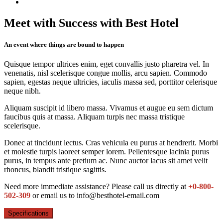
Meet with Success with Best Hotel
An event where things are bound to happen
Quisque tempor ultrices enim, eget convallis justo pharetra vel. In
venenatis, nisl scelerisque congue mollis, arcu sapien. Commodo
sapien, egestas neque ultricies, iaculis massa sed, porttitor celerisque
neque nibh.
Aliquam suscipit id libero massa. Vivamus et augue eu sem dictum
faucibus quis at massa. Aliquam turpis nec massa tristique
scelerisque.
Donec at tincidunt lectus. Cras vehicula eu purus at hendrerit. Morbi
et molestie turpis laoreet semper lorem. Pellentesque lacinia purus
purus, in tempus ante pretium ac. Nunc auctor lacus sit amet velit
rhoncus, blandit tristique sagittis.
Need more immediate assistance? Please call us directly at
+0-800-
502-309
or email us to info@besthotel-email.com
Specifications