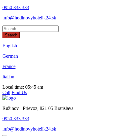
0950 333 333
info@hodinovyhotelik24.sk
Search
This page can't load Google Maps correctly.
English
German
OK
Do you own this website?
France
Italian
Local time:
05:45 am
Call
Find Us
Ružinov - Prievoz, 821 05 Bratislava
0950 333 333
info@hodinovyhotelik24.sk