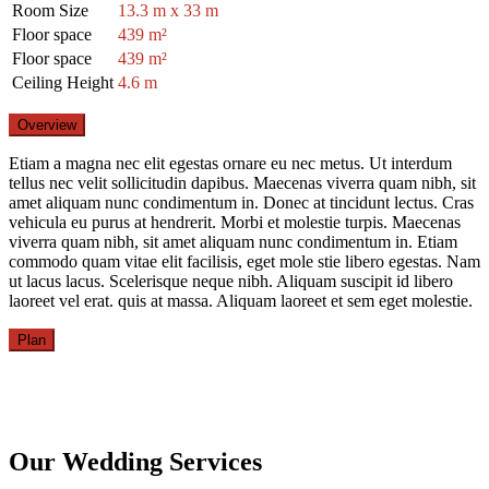
Room Size
13.3 m x 33 m
Floor space
439 m²
Floor space
439 m²
Ceiling Height
4.6 m
Overview
Etiam a magna nec elit egestas ornare eu nec metus. Ut interdum
tellus nec velit sollicitudin dapibus. Maecenas viverra quam nibh, sit
amet aliquam nunc condimentum in. Donec at tincidunt lectus. Cras
vehicula eu purus at hendrerit. Morbi et molestie turpis. Maecenas
viverra quam nibh, sit amet aliquam nunc condimentum in. Etiam
commodo quam vitae elit facilisis, eget mole stie libero egestas. Nam
ut lacus lacus. Scelerisque neque nibh. Aliquam suscipit id libero
laoreet vel erat. quis at massa. Aliquam laoreet et sem eget molestie.
Plan
Our Wedding Services