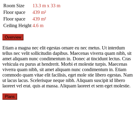
Room Size
13.3 m x 33 m
Floor space
439 m²
Floor space
439 m²
Ceiling Height
4.6 m
Overview
Etiam a magna nec elit egestas ornare eu nec metus. Ut interdum
tellus nec velit sollicitudin dapibus. Maecenas viverra quam nibh, sit
amet aliquam nunc condimentum in. Donec at tincidunt lectus. Cras
vehicula eu purus at hendrerit. Morbi et molestie turpis. Maecenas
viverra quam nibh, sit amet aliquam nunc condimentum in. Etiam
commodo quam vitae elit facilisis, eget mole stie libero egestas. Nam
ut lacus lacus. Scelerisque neque nibh. Aliquam suscipit id libero
laoreet vel erat. quis at massa. Aliquam laoreet et sem eget molestie.
Plans