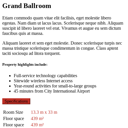
Grand Ballroom
Etiam commodo quam vitae elit facilisis, eget molestie libero
egestas. Nam diam ut lacus lacus. Scelerisque neque nibh. Aliquam
suscipit id libero laoreet vel erat. Vivamus et augue eu sem dictum
faucibus quis at massa.
Aliquam laoreet et sem eget molestie. Donec scelerisque turpis nec
massa tristique scelerisque condimentum in congue. Class aptent
taciti sociosqu ad litora torquent.
Property highlights include:
Full-service technology capabilities
Sitewide wireless Internet access
Year-round activities for small-to-large groups
45 minutes from City International Airport
Specifications
Room Size
13.3 m x 33 m
Floor space
439 m²
Floor space
439 m²