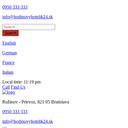
0950 333 333
info@hodinovyhotelik24.sk
Search
This page can't load Google Maps correctly.
English
German
OK
Do you own this website?
France
Italian
Local time:
11:19 pm
Call
Find Us
Ružinov - Prievoz, 821 05 Bratislava
0950 333 333
info@hodinovyhotelik24.sk