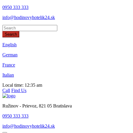
0950 333 333
info@hodinovyhotelik24.sk
Search
This page can't load Google Maps correctly.
English
German
OK
Do you own this website?
France
Italian
Local time:
12:35 am
Call
Find Us
Ružinov - Prievoz, 821 05 Bratislava
0950 333 333
info@hodinovyhotelik24.sk